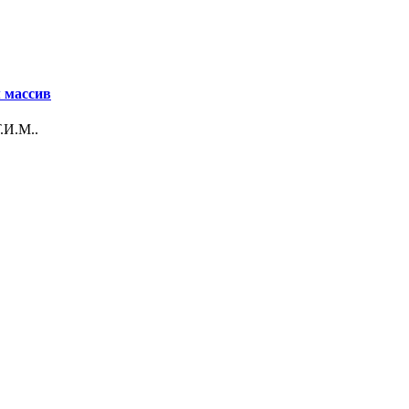
 массив
.И.М..