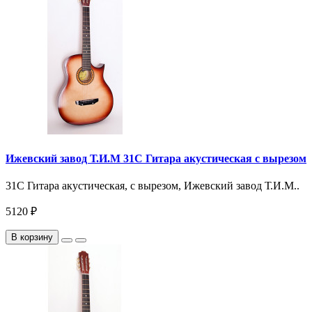
Ижевский завод Т.И.М 31C Гитара акустическая с вырезом
31C Гитара акустическая, с вырезом, Ижевский завод Т.И.М..
5120 ₽
В корзину