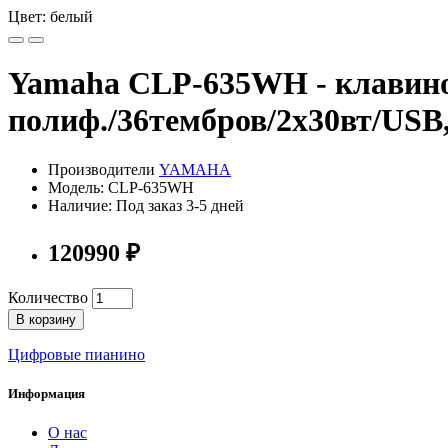
Цвет: белый
Yamaha CLP-635WH - клавино
полиф./36тембров/2х30вт/USB
Производители
YAMAHA
Модель: CLP-635WH
Наличие: Под заказ 3-5 дней
120990 ₽
Количество
В корзину
Цифровые пианино
Информация
О нас