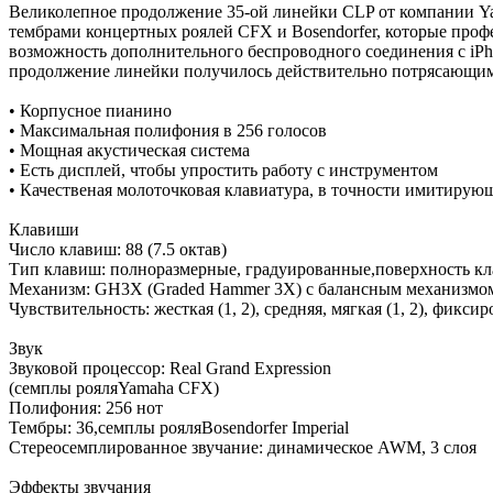
Великолепное продолжение 35-ой линейки CLP от компании Y
тембрами концертных роялей CFX и Bosendorfer, которые проф
возможность дополнительного беспроводного соединения с iPh
продолжение линейки получилось действительно потрясающи
• Корпусное пианино
• Максимальная полифония в 256 голосов
• Мощная акустическая система
• Есть дисплей, чтобы упростить работу с инструментом
• Качественая молоточковая клавиатура, в точности имитирую
Клавиши
Число клавиш: 88 (7.5 октав)
Тип клавиш: полноразмерные, градуированные,поверхность кл
Механизм: GH3X (Graded Hammer 3X) с балансным механизмо
Чувствительность: жесткая (1, 2), средняя, мягкая (1, 2), фикси
Звук
Звуковой процессор: Real Grand Expression
(семплы рояляYamaha CFX)
Полифония: 256 нот
Тембры: 36,семплы рояляBosendorfer Imperial
Стереосемплированное звучание: динамическое AWM, 3 слоя
Эффекты звучания