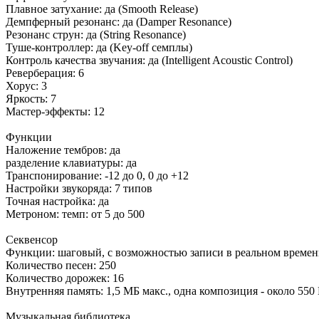
Плавное затухание: да (Smooth Release)
Демпферный резонанс: да (Damper Resonance)
Резонанс струн: да (String Resonance)
Туше-контроллер: да (Key-off семплы)
Контроль качества звучания: да (Intelligent Acoustic Control)
Реверберация: 6
Хорус: 3
Яркость: 7
Мастер-эффекты: 12
Функции
Наложение тембров: да
разделение клавиатуры: да
Транспонирование: -12 до 0, 0 до +12
Настройки звукоряда: 7 типов
Точная настройка: да
Метроном: темп: от 5 до 500
Секвенсор
Функции: шаговый, с возможностью записи в реальном време
Количество песен: 250
Количество дорожек: 16
Внутренняя память: 1,5 МБ макс., одна композиция - около 55
Музыкальная библиотека