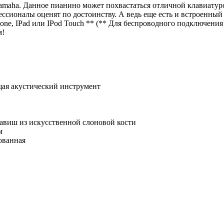
amaha. Данное пианино может похвастаться отличной клавиату
ессионалы оценят по достоинству. А ведь еще есть и встроенны
one, IPad или IPod Touch ** (** Для беспроводного подключени
м!
щая акустический инструмент
авиш из искусственной слоновой кости
м
рованная