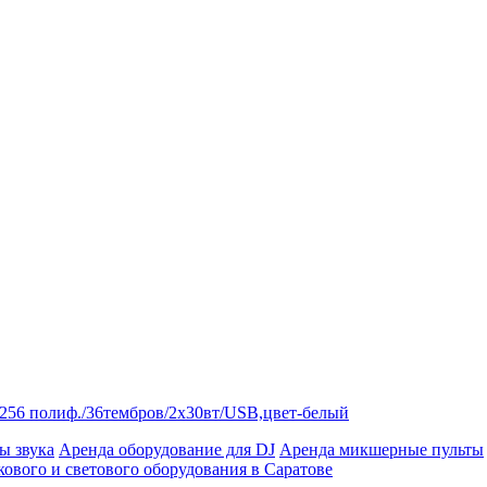
256 полиф./36тембров/2х30вт/USB,цвет-белый
ы звука
Аренда оборудование для DJ
Аренда микшерные пульты
кового и светового оборудования в Саратове