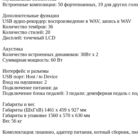
Встроенные композиции: 50 фортепианных, 19 для других голо
Дополнительные функции
USB аудио-рекордер: воспроизведение в WAV, запись в WAV
Количество тембров: 36
Количество стилей: 20
Дисплей: точечный LCD
Акустика
Количество встроенных динамиков: 30Вт х 2
Суммарная мощность: 60 Вт
Интерфейс и разъемы
USB порт: Host / to Device
Вход на наушники: 2
Подключение питания: да
Подключение блока педалей: 3 педали: демпферная педаль с под
Габариты и вес
Габариты (ШхГхВ) 1461 х 459 х 927 мм
Габариты в упаковке 1560 х 570 х 630 мм
Вес 56 кг
Комплектация: пианино, адаптер питания, нотный сборник, п