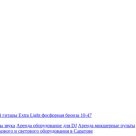
гитары Extra Light фосфорная бронза 10-47
ы звука
Аренда оборудование для DJ
Аренда микшерные пульты
кового и светового оборудования в Саратове