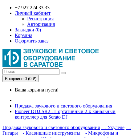
+7 927 224 33 33
Личный кабинет
Регистрация
Авторизация
Закладки (0)
Корзина
Оформить заказ
В корзине 0 (0 ₽)
Ваша корзина пуста!
Продажа звукового и светового оборудования
Pioneer DDJ-SR2 - Портативный 2-х канальный
контроллер для Serato DJ
Продажа звукового и светового оборудования
- Укулеле
-
Гитары
- Клавишные инструменты
- Микрофоны и