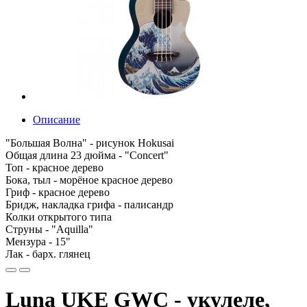
Описание
"Большая Волна" - рисунок Hokusai
Общая длина 23 дюйма - "Concert"
Топ - красное дерево
Бока, тыл - морёное красное дерево
Гриф - красное дерево
Бридж, накладка грифа - палисандр
Колки открытого типа
Струны - "Aquilla"
Мензура - 15"
Лак - барх. глянец
Luna UKE GWC - укулеле,