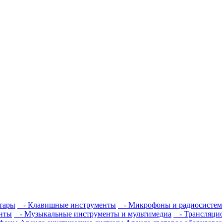
тары
- Клавишные инструменты
- Микрофоны и радиосисте
нты
- Музыкальные инструменты и мультимедиа
- Трансляцио