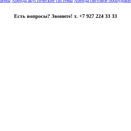
офоны
Аренда акустические системы
Аренда световое оборудова
Есть вопросы? Звоните! т. +7 927 224 33 33