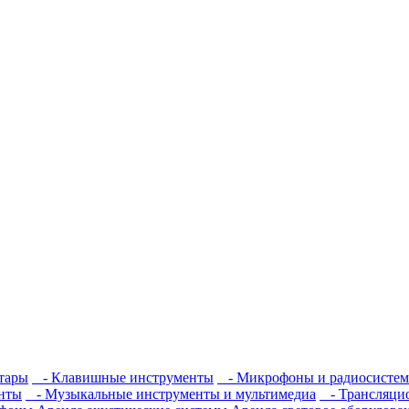
тары
- Клавишные инструменты
- Микрофоны и радиосисте
нты
- Музыкальные инструменты и мультимедиа
- Трансляцио