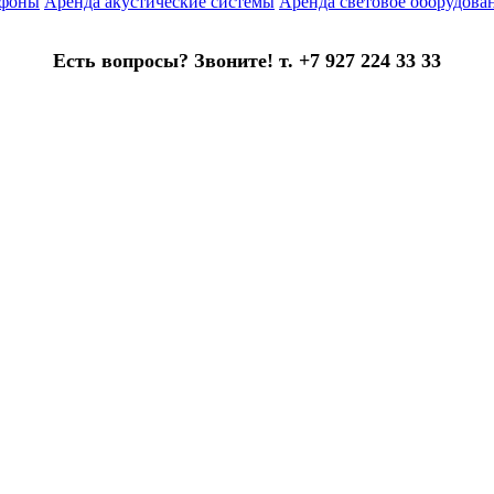
офоны
Аренда акустические системы
Аренда световое оборудова
Есть вопросы? Звоните! т. +7 927 224 33 33