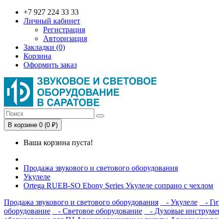
+7 927 224 33 33
Личный кабинет
Регистрация
Авторизация
Закладки (0)
Корзина
Оформить заказ
В корзине 0 (0 ₽)
Ваша корзина пуста!
Продажа звукового и светового оборудования
Укулеле
Ortega RUEB-SO Ebony Series Укулеле сопрано с чехлом
Продажа звукового и светового оборудования
- Укулеле
- Ги
оборудование
- Световое оборудование
- Духовые инструме