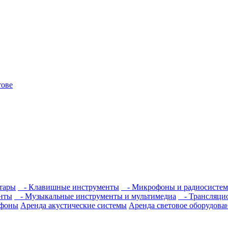
тары
- Клавишные инструменты
- Микрофоны и радиосисте
нты
- Музыкальные инструменты и мультимедиа
- Трансляцио
офоны
Аренда акустические системы
Аренда световое оборудова