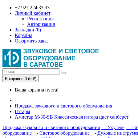
+7 927 224 33 33
Личный кабинет
Регистрация
Авторизация
Закладки (0)
Корзина
Оформить заказ
В корзине 0 (0 ₽)
Ваша корзина пуста!
Продажа звукового и светового оборудования
Гитары
Амистар M-30-SB Классическая гитара цвет санберст
Продажа звукового и светового оборудования
- Укулеле
- Ги
оборудование
- Световое оборудование
- Духовые инструме