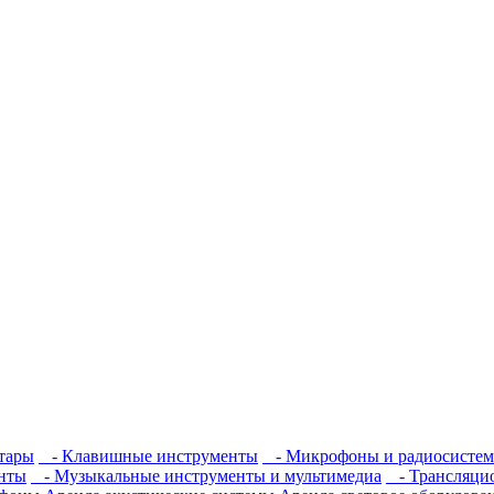
тары
- Клавишные инструменты
- Микрофоны и радиосисте
нты
- Музыкальные инструменты и мультимедиа
- Трансляцио