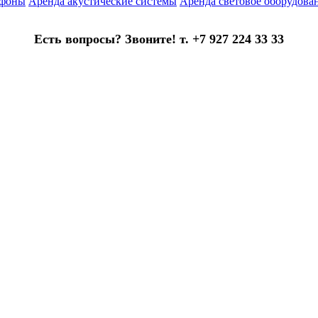
офоны
Аренда акустические системы
Аренда световое оборудова
Есть вопросы? Звоните! т. +7 927 224 33 33