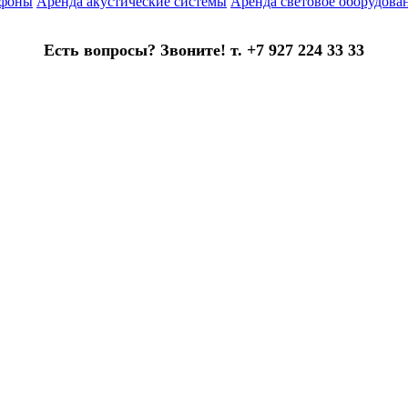
офоны
Аренда акустические системы
Аренда световое оборудова
Есть вопросы? Звоните! т. +7 927 224 33 33