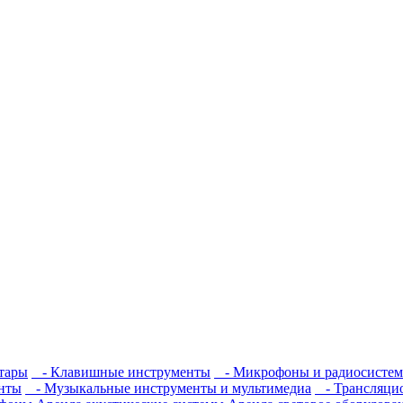
тары
- Клавишные инструменты
- Микрофоны и радиосисте
нты
- Музыкальные инструменты и мультимедиа
- Трансляцио