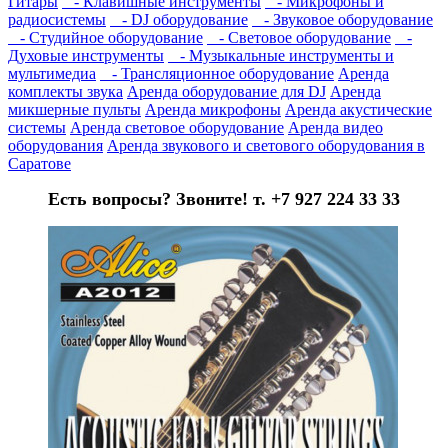
Гитары
- Клавишные инструменты
- Микрофоны и
радиосистемы
- DJ оборудование
- Звуковое оборудование
- Студийное оборудование
- Световое оборудование
-
Духовые инструменты
- Музыкальные инструменты и
мультимедиа
- Трансляционное оборудование
Аренда
комплекты звука
Аренда оборудование для DJ
Аренда
микшерные пульты
Аренда микрофоны
Аренда акустические
системы
Аренда световое оборудование
Аренда видео
оборудования
Аренда звукового и светового оборудования в
Саратове
Есть вопросы? Звоните! т. +7 927 224 33 33