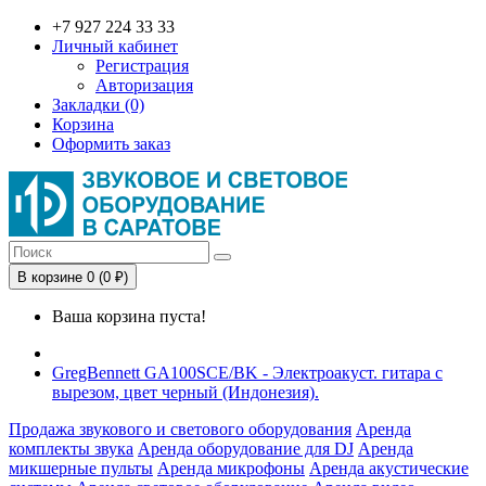
+7 927 224 33 33
Личный кабинет
Регистрация
Авторизация
Закладки (0)
Корзина
Оформить заказ
В корзине 0 (0 ₽)
Ваша корзина пуста!
GregBennett GA100SCE/BK - Электроакуст. гитара с
вырезом, цвет черный (Индонезия).
Продажа звукового и светового оборудования
Аренда
комплекты звука
Аренда оборудование для DJ
Аренда
микшерные пульты
Аренда микрофоны
Аренда акустические