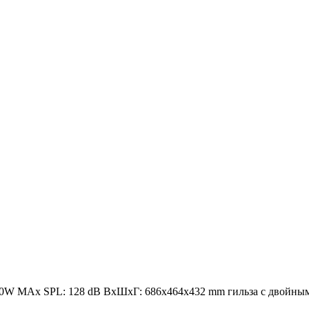
250W MAx SPL: 128 dB ВxШxГ: 686x464x432 mm гильза с двойным у