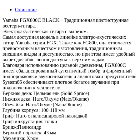
Описание
Yamaha FGX800C BLACK - Традиционная шестиструнная
вестерн-гитара.
Электроакустическая гитара с вырезом.
Самая доступная модель в линейке электро-акустических
гитар Yamaha серии FGX. Также как FG800, она отличается
превосходным качеством изготовления, традиционным
внешним видом и доступностью, но при этом имеет удобный
вырез для облегчения доступа к верхним ладам.
Благодаря использованию цельной древесины, FGX800C
имеет сбалансированный аутентичный тембр, а фирменный
подпорожковый звукосниматель и аналоговый предусилитель
System66 обеспечивают плотное богатое звучание при
подключении к усилителю.
Верхняя дека: Цельная ель (Solid Spruce)
Нижняя дека: Нато/Окуме (Nato/Okume)
Обечайка: Нато/Окуме (Nato/Okume)
Глубина корпуса: 100-118 мм
Гриф: Нато с палисандровой накладкой
Гриф инкрустация: точки
Бридж:Палисандр
Верхний порожек: 43 мм
Механика: Хром