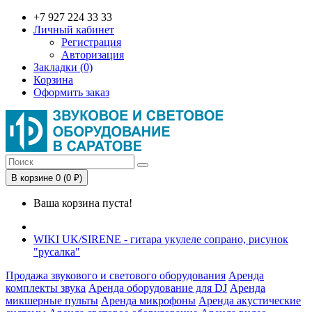
+7 927 224 33 33
Личный кабинет
Регистрация
Авторизация
Закладки (0)
Корзина
Оформить заказ
В корзине 0 (0 ₽)
Ваша корзина пуста!
WIKI UK/SIRENE - гитара укулеле сопрано, рисунок
"русалка"
Продажа звукового и светового оборудования
Аренда
комплекты звука
Аренда оборудование для DJ
Аренда
микшерные пульты
Аренда микрофоны
Аренда акустические