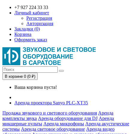
+7 927 224 33 33
Личный кабинет
Регистрация
Авторизация
Закладки (0)
Корзина
Оформить заказ
В корзине 0 (0 ₽)
Ваша корзина пуста!
Аренда проектора Sanyo PLC-XT35
Продажа звукового и светового оборудования
Аренда
комплекты звука
Аренда оборудование для DJ
Аренда
микшерные пульты
Аренда микрофоны
Аренда акустические
системы
Аренда световое оборудование
Аренда видео