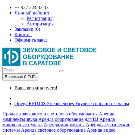
+7 927 224 33 33
Личный кабинет
Регистрация
Авторизация
Закладки (0)
Корзина
Оформить заказ
В корзине 0 (0 ₽)
Ваша корзина пуста!
Ortega RFU10S Friends Series Укулеле сопрано с чехлом
Продажа звукового и светового оборудования
Аренда
комплекты звука
Аренда оборудование для DJ
Аренда
микшерные пульты
Аренда микрофоны
Аренда акустические
системы
Аренда световое оборудование
Аренда видео