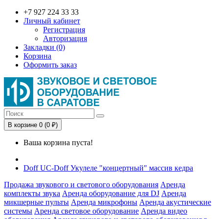
+7 927 224 33 33
Личный кабинет
Регистрация
Авторизация
Закладки (0)
Корзина
Оформить заказ
В корзине 0 (0 ₽)
Ваша корзина пуста!
Doff UC-Doff Укулеле "концертный" массив кедра
Продажа звукового и светового оборудования
Аренда
комплекты звука
Аренда оборудование для DJ
Аренда
микшерные пульты
Аренда микрофоны
Аренда акустические
системы
Аренда световое оборудование
Аренда видео