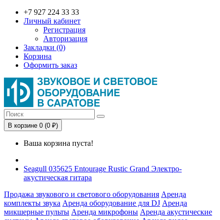
+7 927 224 33 33
Личный кабинет
Регистрация
Авторизация
Закладки (0)
Корзина
Оформить заказ
В корзине 0 (0 ₽)
Ваша корзина пуста!
Seagull 035625 Entourage Rustic Grand Электро-
акустическая гитара
Продажа звукового и светового оборудования
Аренда
комплекты звука
Аренда оборудование для DJ
Аренда
микшерные пульты
Аренда микрофоны
Аренда акустические