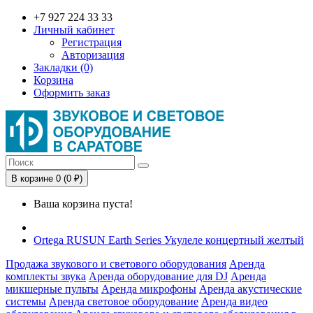
+7 927 224 33 33
Личный кабинет
Регистрация
Авторизация
Закладки (0)
Корзина
Оформить заказ
В корзине 0 (0 ₽)
Ваша корзина пуста!
Ortega RUSUN Earth Series Укулеле концертный желтый
Продажа звукового и светового оборудования
Аренда
комплекты звука
Аренда оборудование для DJ
Аренда
микшерные пульты
Аренда микрофоны
Аренда акустические
системы
Аренда световое оборудование
Аренда видео