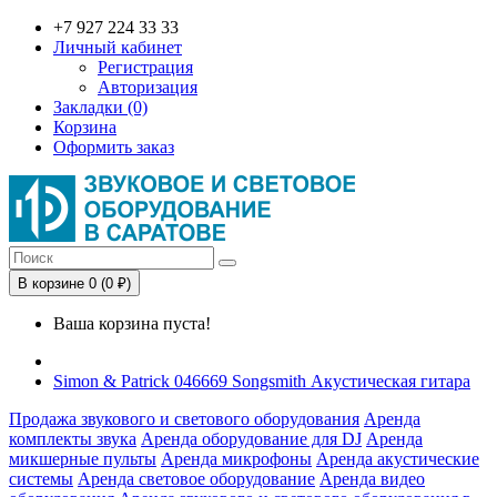
+7 927 224 33 33
Личный кабинет
Регистрация
Авторизация
Закладки (0)
Корзина
Оформить заказ
В корзине 0 (0 ₽)
Ваша корзина пуста!
Simon & Patrick 046669 Songsmith Акустическая гитара
Продажа звукового и светового оборудования
Аренда
комплекты звука
Аренда оборудование для DJ
Аренда
микшерные пульты
Аренда микрофоны
Аренда акустические
системы
Аренда световое оборудование
Аренда видео