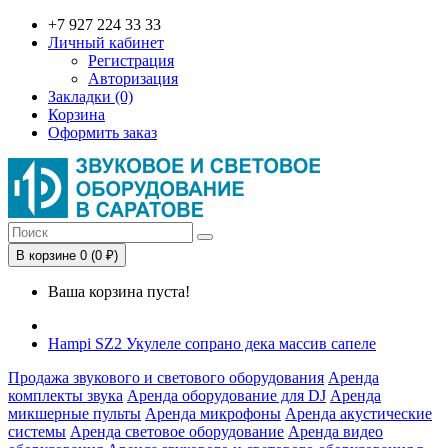
+7 927 224 33 33
Личный кабинет
Регистрация
Авторизация
Закладки (0)
Корзина
Оформить заказ
В корзине 0 (0 ₽)
Ваша корзина пуста!
Hampi SZ2 Укулеле сопрано дека массив сапеле
Продажа звукового и светового оборудования
Аренда
комплекты звука
Аренда оборудование для DJ
Аренда
микшерные пульты
Аренда микрофоны
Аренда акустические
системы
Аренда световое оборудование
Аренда видео