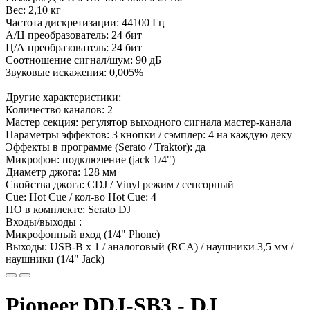
Вес: 2,10 кг
Частота дискретизации: 44100 Гц
А/Ц преобразователь: 24 бит
Ц/А преобразователь: 24 бит
Соотношение сигнал/шум: 90 дБ
Звуковые искажения: 0,005%
Другие характеристики:
Количество каналов: 2
Мастер секция: регулятор выходного сигнала мастер-канала
Параметры эффектов: 3 кнопки / сэмплер: 4 на каждую деку
Эффекты в программе (Serato / Traktor): да
Микрофон: подключение (jack 1/4")
Диаметр джога: 128 мм
Свойства джога: CDJ / Vinyl режим / сенсорный
Cue: Hot Cue / кол-во Hot Cue: 4
ПО в комплекте: Serato DJ
Входы/выходы :
Микрофонный вход (1/4" Phone)
Выходы: USB-B x 1 / аналоговый (RCA) / наушники 3,5 мм /
наушники (1/4" Jack)
Pioneer DDJ-SB3 - DJ