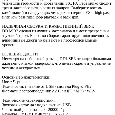
уменьшив громкости и добавлении FX, FX Fade мягко сводит
треки даже абсолютно разных жанров. Выберите восемь
комбинаций из следующих четырех паттернов FX – high pass
filter, low pass filter, loop playback и back spin.
НАДЕЖНАЯ СБОРКА И КАЧЕСТВЕННЫЙ ЗВУК
DDJ-SB3 сделан из лучших материалов и имеет прекрасный
звуковой тракт. Качество сборки гарантирует долговечность, а
алюминивые джоги указывают на профессиональный
уровень.
БОЛЬШИЕ ДЖОГИ
Несмотря на небольшой размер, DDJ-SB3 оснащен большими
джогами с низкой задержкой, что делает скретч и управление
четким и аккуратным.
Основные характеристики:
Цвет: Черный
Технологии: питание от USB / система Plug & Play
Форматы воспроизведения: AAC / AIFF / MP3 / WAV
Технические характеристики:
Звуковая карта: да / подключение: USB
Частотный диапазон: 20 - 20000 Гц
Размеры Д х В х Ш: 487x 58.5 x 271.2