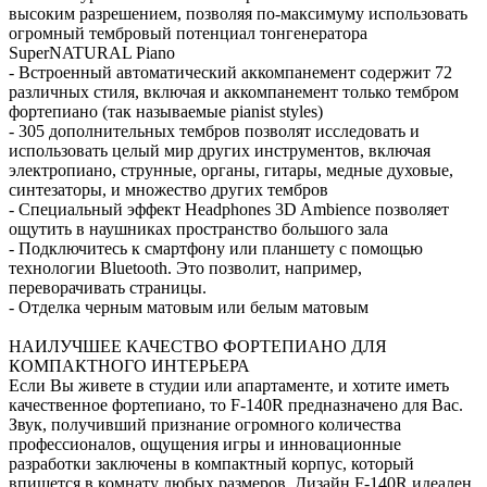
высоким разрешением, позволяя по-максимуму использовать
огромный тембровый потенциал тонгенератора
SuperNATURAL Piano
- Встроенный автоматический аккомпанемент содержит 72
различных стиля, включая и аккомпанемент только тембром
фортепиано (так называемые pianist styles)
- 305 дополнительных тембров позволят исследовать и
использовать целый мир других инструментов, включая
электропиано, струнные, органы, гитары, медные духовые,
синтезаторы, и множество других тембров
- Специальный эффект Headphones 3D Ambience позволяет
ощутить в наушниках пространство большого зала
- Подключитесь к смартфону или планшету с помощью
технологии Bluetooth. Это позволит, например,
переворачивать страницы.
- Отделка черным матовым или белым матовым
НАИЛУЧШЕЕ КАЧЕСТВО ФОРТЕПИАНО ДЛЯ
КОМПАКТНОГО ИНТЕРЬЕРА
Если Вы живете в студии или апартаменте, и хотите иметь
качественное фортепиано, то F-140R предназначено для Вас.
Звук, получивший признание огромного количества
профессионалов, ощущения игры и инновационные
разработки заключены в компактный корпус, который
впишется в комнату любых размеров. Дизайн F-140R идеален