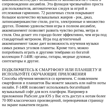
сопровождении ансамбля. Эта функция чрезвычайно проста
для пользователя, автоматически следуя за игрой и
отслеживая гармонию. 72 различных стиля покрывают
большое количество музыкальных жанров - рок, джаз,
латиноамериканстие стили, рэгги, электронные и множество
других. Помимо удовольствия игры в полном ансамбле,
аккомпанемент позволяет развить чувство ритма, метра и
стиля. Она делает это гораздо более эффективно, чем игра под
стандартный метроном. Игра под аутентичный
аккомпанемент также дает возможность изучения музыки
самых разных уголков планеты. Кроме того, можно
попробовать играть и другими тембрами из богатой
коллекции F-140R: органы, гитары, медные духовые,
синтезаторы и другие.
ПОДКЛЮЧИТЕСЬ К СМАРТФОНУ ИЛИ ПЛАНШЕТУ И
ИСПОЛЬЗУЙТЕ ОБУЧАЮЩИЕ ПРИЛОЖЕНИЯ
Способы обучения меняются со временем. С появлением
смартфонов и планшетов Вы можете заказать или найти ноты
онлайн. F-140R позволяет использовать богатейший
музыкальный софт для всех платформ. Например в
приложении PiaScore для iOS у Вас есть доступ к нотам более
70 000 классических произведений, переворачивая страницу
на экране нажатием педали.