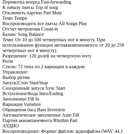
Перемотка вперед Fast-forwarding
К началу пьесы Top of song
Отключить партию Part Mute
Темп Tempo
Воспроизводить все пьесы All Songs Play
Отсчет метронома Count-in
Баланс Song Balance
Темп: От 10 до 500 четвертных нот в минуту. При
использовании функции автоаккомпанемента: от 20 до 250
четвертных нот в минуту)
Разрешение: 120 долей на четвертную ноту
Ритм
Стили: 72 типа по 2 вариации в каждом
Управление:
Выбор ритма
Запуск/Стоп Start/Stop
Синхронный запуск Sync Start
Вступление/Кода Intro/Ending
Заполнение Fill In
Вариация Variation
Обращения баса Bass Inversion
Автоматическое заполнение Auto Fill
Партия аккомпанемента Rhythm Part
АУДИО
Воспроизведение: Формат файлов: аудиофайлы (WAV 44.1