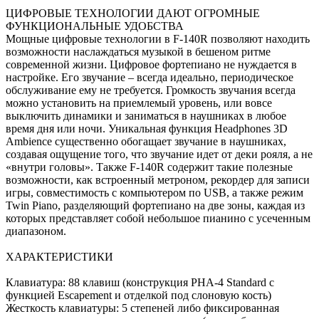
ЦИФРОВЫЕ ТЕХНОЛОГИИ ДАЮТ ОГРОМНЫЕ
ФУНКЦИОНАЛЬНЫЕ УДОБСТВА
Мощные цифровые технологии в F-140R позволяют находить
возможности наслаждаться музыкой в бешеном ритме
современной жизни. Цифровое фортепиано не нуждается в
настройке. Его звучание – всегда идеально, периодическое
обслуживание ему не требуется. Громкость звучания всегда
можно установить на приемлемый уровень, или вовсе
выключить динамики и заниматься в наушниках в любое
время дня или ночи. Уникальная функция Headphones 3D
Ambience существенно обогащает звучание в наушниках,
создавая ощущение того, что звучание идет от деки рояля, а не
«внутри головы». Также F-140R содержит такие полезные
возможности, как встроенный метроном, рекордер для записи
игры, совместимость с компьютером по USB, а также режим
Twin Piano, разделяющий фортепиано на две зоны, каждая из
которых представляет собой небольшое пианино с усеченным
диапазоном.
ХАРАКТЕРИСТИКИ
Клавиатура: 88 клавиш (конструкция PHA-4 Standard с
функцией Escapement и отделкой под слоновую кость)
Жесткость клавиатуры: 5 степеней либо фиксированная