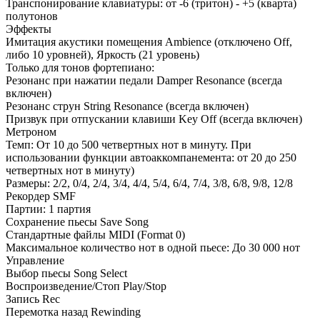
Транспонирование клавиатуры: от -6 (тритон) - +5 (кварта)
полутонов
Эффекты
Имитация акустики помещения Ambience (отключено Off,
либо 10 уровней), Яркость (21 уровень)
Только для тонов фортепиано:
Резонанс при нажатии педали Damper Resonance (всегда
включен)
Резонанс струн String Resonance (всегда включен)
Призвук при отпускании клавиши Key Off (всегда включен)
Метроном
Темп: От 10 до 500 четвертных нот в минуту. При
использовании функции автоаккомпанемента: от 20 до 250
четвертных нот в минуту)
Размеры: 2/2, 0/4, 2/4, 3/4, 4/4, 5/4, 6/4, 7/4, 3/8, 6/8, 9/8, 12/8
Рекордер SMF
Партии: 1 партия
Сохранение пьесы Save Song
Стандартные файлы MIDI (Format 0)
Максимальное количество нот в одной пьесе: До 30 000 нот
Управление
Выбор пьесы Song Select
Воспроизведение/Стоп Play/Stop
Запись Rec
Перемотка назад Rewinding