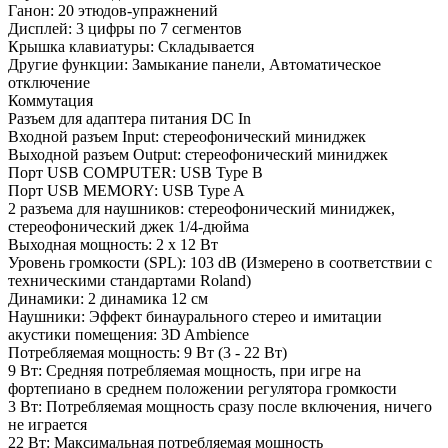
Ганон: 20 этюдов-упражнений
Дисплей: 3 цифры по 7 сегментов
Крышка клавиатуры: Складывается
Другие функции: Замыкание панели, Автоматическое
отключение
Коммутация
Разъем для адаптера питания DC In
Входной разъем Input: стереофонический миниджек
Выходной разъем Output: стереофонический миниджек
Порт USB COMPUTER: USB Type B
Порт USB MEMORY: USB Type A
2 разъема для наушников: стереофонический миниджек,
стереофонический джек 1/4-дюйма
Выходная мощность: 2 х 12 Вт
Уровень громкости (SPL): 103 dB (Измерено в соответствии с
техническими стандартами Roland)
Динамики: 2 динамика 12 см
Наушники: Эффект бинаурального стерео и имитации
акустики помещения: 3D Ambience
Потребляемая мощность: 9 Вт (3 - 22 Вт)
9 Вт: Средняя потребляемая мощность, при игре на
фортепиано в среднем положении регулятора громкости
3 Вт: Потребляемая мощность сразу после включения, ничего
не играется
22 Вт: Максимальная потребляемая мощность