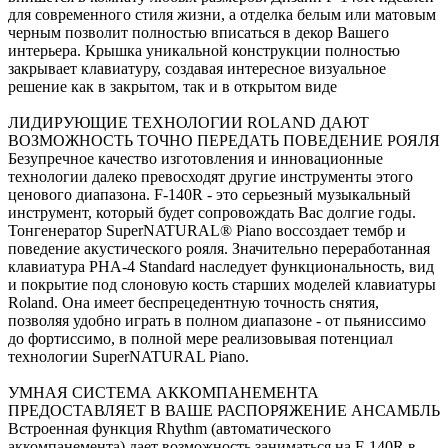
для современного стиля жизни, а отделка белым или матовым
черным позволит полностью вписаться в декор Вашего
интерьера. Крышка уникальной конструкции полностью
закрывает клавиатуру, создавая интересное визуальное
решение как в закрытом, так и в открытом виде
ЛИДИРУЮЩИЕ ТЕХНОЛОГИИ ROLAND ДАЮТ
ВОЗМОЖНОСТЬ ТОЧНО ПЕРЕДАТЬ ПОВЕДЕНИЕ РОЯЛЯ
Безупречное качество изготовления и инновационные
технологии далеко превосходят другие инструменты этого
ценового диапазона. F-140R - это серьезный музыкальный
инструмент, который будет сопровождать Вас долгие годы.
Тонгенератор SuperNATURAL® Piano воссоздает тембр и
поведение акустического рояля. Значительно переработанная
клавиатура PHA-4 Standard наследует функциональность, вид
и покрытие под слоновую кость старших моделей клавиатуры
Roland. Она имеет беспрецедентную точность снятия,
позволяя удобно играть в полном диапазоне - от пьяниссимо
до фортиссимо, в полной мере реализовывая потенциал
технологии SuperNATURAL Piano.
УМНАЯ СИСТЕМА АККОМПАНЕМЕНТА
ПРЕДОСТАВЛЯЕТ В ВАШЕ РАСПОРЯЖЕНИЕ АНСАМБЛЬ
Встроенная функция Rhythm (автоматического
аккомпанемента) дает возможность заниматься на F-140R в