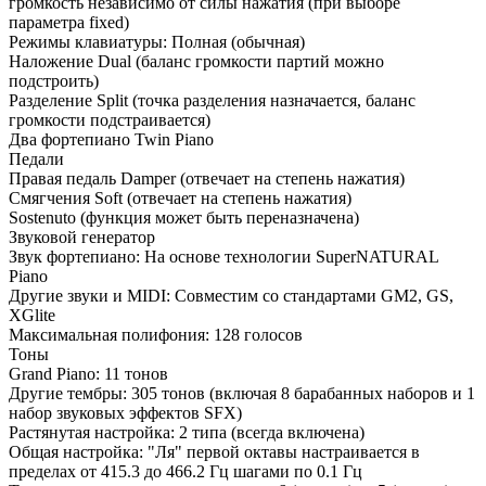
громкость независимо от силы нажатия (при выборе
параметра fixed)
Режимы клавиатуры: Полная (обычная)
Наложение Dual (баланс громкости партий можно
подстроить)
Разделение Split (точка разделения назначается, баланс
громкости подстраивается)
Два фортепиано Twin Piano
Педали
Правая педаль Damper (отвечает на степень нажатия)
Смягчения Soft (отвечает на степень нажатия)
Sostenuto (функция может быть переназначена)
Звуковой генератор
Звук фортепиано: На основе технологии SuperNATURAL
Piano
Другие звуки и MIDI: Совместим со стандартами GM2, GS,
XGlite
Максимальная полифония: 128 голосов
Тоны
Grand Piano: 11 тонов
Другие тембры: 305 тонов (включая 8 барабанных наборов и 1
набор звуковых эффектов SFX)
Растянутая настройка: 2 типа (всегда включена)
Общая настройка: "Ля" первой октавы настраивается в
пределах от 415.3 до 466.2 Гц шагами по 0.1 Гц