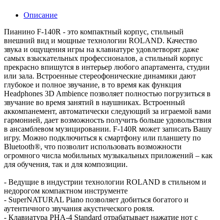
Описание
Пианино F-140R - это компактный корпус, стильный
внешний вид и мощные технологии ROLAND. Качество
звука и ощущения игры на клавиатуре удовлетворят даже
самых взыскательных профессионалов, а стильный корпус
прекрасно впишутся в интерьер любого апартамента, студии
или зала. Встроенные стереофонические динамики дают
глубокое и полное звучание, в то время как функция
Headphones 3D Ambience позволяет полностью погрузиться в
звучание во время занятий в наушниках. Встроенный
аккомпанемент, автоматически следующий за играемой вами
гармонией, дает возможность получить больше удовольствия
в ансамблевом музицировании. F-140R может записать Вашу
игру. Можно подключиться к смартфону или планшету по
Bluetooth®, что позволит использовать возможности
огромного числа мобильных музыкальных приложений – как
для обучения, так и для композиции.
- Ведущие в индустрии технологии ROLAND в стильном и
недорогом компактном инструменте
- SuperNATURAL Piano позволяет добиться богатого и
аутентичного звучания акустического рояля.
- Клавиатура PHA-4 Standard отрабатывает нажатие нот с