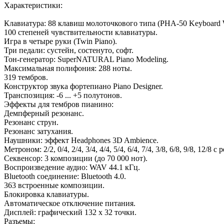
Характеристики:
Клавиатура: 88 клавиш молоточкового типа (PHA-50 Keyboard Woo
100 степеней чувствительности клавиатуры.
Игра в четыре руки (Twin Piano).
Три педали: сустейн, состенуто, софт.
Тон-генератор: SuperNATURAL Piano Modeling.
Максимальная полифония: 288 ноты.
319 тембров.
Конструктор звука фортепиано Piano Designer.
Транспозиция: -6 ... +5 полутонов.
Эффекты для тембров пианино:
Демпферный резонанс.
Резонанс струн.
Резонанс затухания.
Наушники: эффект Headphones 3D Ambience.
Метроном: 2/2, 0/4, 2/4, 3/4, 4/4, 5/4, 6/4, 7/4, 3/8, 6/8, 9/8, 12/8 
Секвенсор: 3 композиции (до 70 000 нот).
Воспроизведение аудио: WAV 44.1 кГц.
Bluetooth соединение: Bluetooth 4.0.
363 встроенные композиции.
Блокировка клавиатуры.
Автоматическое отключение питания.
Дисплей: графический 132 x 32 точки.
Разъемы: