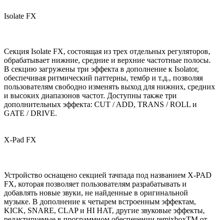
Isolate FX
Секция Isolate FX, состоящая из трех отдельных регуляторов,
обрабатывает нижние, средние и верхние частотные полосы.
В секцию загружены три эффекта в дополнение к Isolator,
обеспечивая ритмический паттерны, тембр и т.д., позволяя
пользователям свободно изменять выход для нижних, средних
и высоких диапазонов частот. Доступны также три
дополнительных эффекта: CUT / ADD, TRANS / ROLL и
GATE / DRIVE.
X-Pad FX
Устройство оснащено секцией тачпада под названием X-PAD
FX, которая позволяет пользователям разрабатывать и
добавлять новые звуки, не найденные в оригинальной
музыке. В дополнение к четырем встроенным эффектам,
KICK, SNARE, CLAP и HI HAT, другие звуковые эффекты,
редактируемые в программном обеспечении remixboxTM от