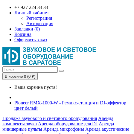
+7 927 224 33 33
Личный кабинет
Регистрация
Авторизация
Закладки (0)
Корзина
Оформить заказ
В корзине 0 (0 ₽)
Ваша корзина пуста!
Pioneer RMX-1000-W - Ремикс-станция и DJ-эффектор ,
цвет белый
Продажа звукового и светового оборудования
Аренда
комплекты звука
Аренда оборудование для DJ
Аренда
микшерные пульты
Аренда микрофоны
Аренда акустические