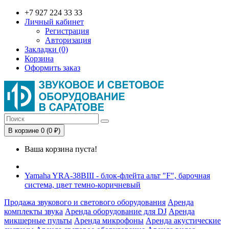
+7 927 224 33 33
Личный кабинет
Регистрация
Авторизация
Закладки (0)
Корзина
Оформить заказ
В корзине 0 (0 ₽)
Ваша корзина пуста!
Yamaha YRA-38BIII - блок-флейта альт "F", барочная
система, цвет темно-коричневый
Продажа звукового и светового оборудования
Аренда
комплекты звука
Аренда оборудование для DJ
Аренда
микшерные пульты
Аренда микрофоны
Аренда акустические