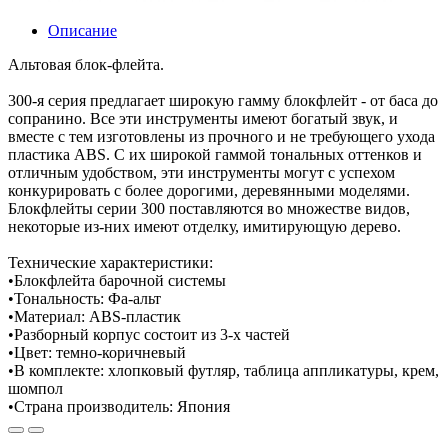
Описание
Альтовая блок-флейта.
300-я серия предлагает широкую гамму блокфлейт - от баса до
сопранино. Все эти инструменты имеют богатый звук, и
вместе с тем изготовлены из прочного и не требующего ухода
пластика ABS. С их широкой гаммой тональных оттенков и
отличным удобством, эти инструменты могут с успехом
конкурировать с более дорогими, деревянными моделями.
Блокфлейты серии 300 поставляются во множестве видов,
некоторые из-них имеют отделку, имитирующую дерево.
Технические характеристики:
•Блокфлейта барочной системы
•Тональность: Фа-альт
•Материал: ABS-пластик
•Разборный корпус состоит из 3-х частей
•Цвет: темно-коричневый
•В комплекте: хлопковый футляр, таблица аппликатуры, крем,
шомпол
•Страна производитель: Япония