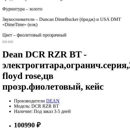
Фурнитура – золото
Звукосниматели – Duncan DimeBucker (бридж) и USA DMT
«DimeTime» (нэк)
Цвет – фиолетовый прозрачный
Dean DCR RZR BT -
электрогитара,огранич.серия
floyd rose,цв
прозр.фиолетовый, кейс
Производители
DEAN
Модель: DCR RZR BT
Наличие: Под заказ 3-5 дней
100990 ₽