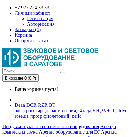
+7 927 224 33 33
Личный кабинет
Регистрация
Авторизация
Закладки (0)
Корзина
Оформить заказ
В корзине 0 (0 ₽)
Ваша корзина пуста!
Dean DCR RZR BT -
электрогитара,огранич.серия,24лада,HH,2V+1T, floyd
rose,цв прозр.фиолетовый, кейс
Продажа звукового и светового оборудования
Аренда
комплекты звука
Аренда оборудование для DJ
Аренда