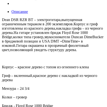
Описание
Dean DSR RZR BT – электрогитара,выпущенная
ограниченным тиражом в 200 экземпляров.Корпус и гриф
изготовлены из красного дерева,накладка грифа – из черного
дерева.На гитаре установлен бридж Floyd Rose 1000
Bridge,колки типа гровер,звукосниматели Duncan DimeBucker
в бриджевой позиции и USA DMT «DimeTime» в
нэковой.Гитара окрашена в прозрачный фиолетовый
цвет,позволяющий увидеть структуру дерева.
Корпус – красное дерево с топом из огненнего клена
Гриф – вклеенный,красное дерево с накладкой из черного
дерева
Мензура – 24 3/4
Колки – гровер
Бридж - Floyd Rose 1000 Bridge