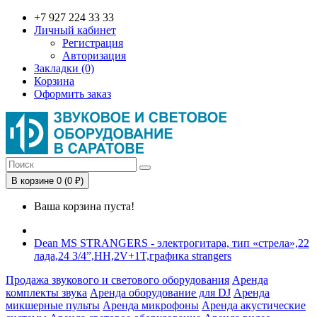
+7 927 224 33 33
Личный кабинет
Регистрация
Авторизация
Закладки (0)
Корзина
Оформить заказ
В корзине 0 (0 ₽)
Ваша корзина пуста!
Dean MS STRANGERS - электрогитара, тип «стрела»,22
лада,24 3/4”,HH,2V+1T,графика strangers
Продажа звукового и светового оборудования
Аренда
комплекты звука
Аренда оборудование для DJ
Аренда
микшерные пульты
Аренда микрофоны
Аренда акустические