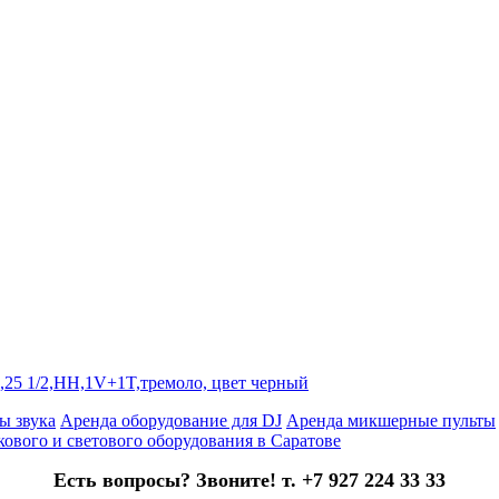
,25 1/2,HH,1V+1T,тремоло, цвет черный
ы звука
Аренда оборудование для DJ
Аренда микшерные пульты
кового и светового оборудования в Саратове
Есть вопросы? Звоните! т. +7 927 224 33 33