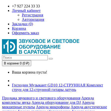
+7 927 224 33 33
Личный кабинет
Регистрация
Авторизация
Закладки (0)
Корзина
Оформить заказ
В корзине 0 (0 ₽)
Ваша корзина пуста!
Господин Музыкант GD10 12-СТРУННАЯ Комплект
струн для 12-струнной гитары латунь
Продажа звукового и светового оборудования
Аренда
комплекты звука
Аренда оборудование для DJ
Аренда
микшерные пульты
Аренда микрофоны
Аренда акустические