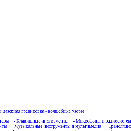
, лазерная гравировка - волшебные узоры
тары
- Клавишные инструменты
- Микрофоны и радиосисте
нты
- Музыкальные инструменты и мультимедиа
- Трансляцио