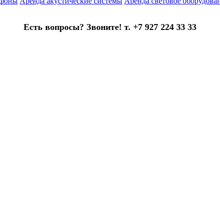
офоны
Аренда акустические системы
Аренда световое оборудова
Есть вопросы? Звоните! т. +7 927 224 33 33