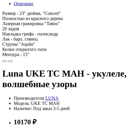
Описание
Размер - 23" дюйма, "Concert"
Полностью из красного дерева
Лазерная гравировка "Tattoo"
20 ладов
Накладка грифа - палисандр
Лак - барх. глянец
Струны "Aquila"
Колки открытого типа
Мензура - 15"
Luna UKE TC MAH - укулеле, к
волшебные узоры
Производители
LUNA
Модель: UKE TC MAH
Наличие: Под заказ 3-5 дней
10170 ₽