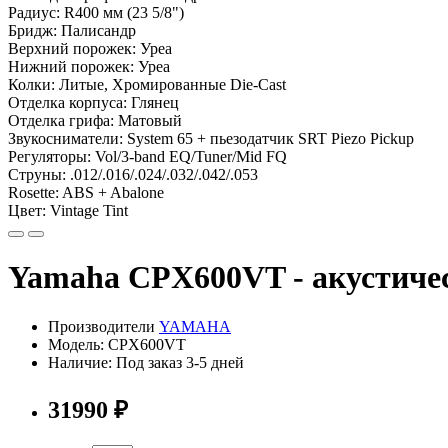
Радиус: R400 мм (23 5/8")
Бридж: Палисандр
Верхний порожек: Уреа
Нижний порожек: Уреа
Колки: Литые, Хромированные Die-Cast
Отделка корпуса: Глянец
Отделка грифа: Матовый
Звукосниматели: System 65 + пьезодатчик SRT Piezo Pickup
Регуляторы: Vol/3-band EQ/Tuner/Mid FQ
Струны: .012/.016/.024/.032/.042/.053
Rosette: ABS + Abalone
Цвет: Vintage Tint
Yamaha CPX600VT - акустическ
Производители
YAMAHA
Модель: CPX600VT
Наличие: Под заказ 3-5 дней
31990 ₽