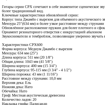
Гитары серии CPX сочетают в себе знаменитое сценическое з
более традиционный вид.
Ключевые характеристики обновлённой серии:
Корпус типа Джамбо с вырезом для объемного акустического з
Мензура 25"(634 мм) и более узкое расстояние между струнам
Обновлённое расположение пружин для более плотного и сфок
Орнамент резонаторного отверстия с инкрустацией абалоном
Звукосниматели и темброблок, позволяющие уверенно звучать 
Характеристики СPX600
Форма корпуса: Медиум Джамбо с вырезом
Мензура: 634 мм (25")
Длина корпуса: 511 мм (20 1/8")
Общая длина: 1043 мм (41 5/8")
Ширина корпуса: 400 мм (15 3/4")
Глубина корпуса: 95-115 мм (3 3/4" - 4 1/2")
Ширина порожка: 43 мм (1 11/16")
Расстояние между струнами: 10,0 мм
Верхняя дека: Ель
Нижняя дека: Нато
Обечайка: Нато
Гриф: Местная акустическая древесина
Количество ладов: 20
Накладка грифа: Палисандр