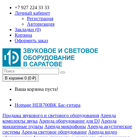
+7 927 224 33 33
Личный кабинет
Регистрация
Авторизация
Закладки (0)
Корзина
Оформить заказ
В корзине 0 (0 ₽)
Ваша корзина пуста!
Homage HEB700BK Бас-гитара
Продажа звукового и светового оборудования
Аренда
комплекты звука
Аренда оборудование для DJ
Аренда
микшерные пульты
Аренда микрофоны
Аренда акустические
системы
Аренда световое оборудование
Аренда видео