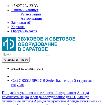
+7 927 224 33 33
Личный кабинет
Регистрация
Авторизация
Закладки (0)
Корзина
Оформить заказ
В корзине 0 (0 ₽)
Ваша корзина пуста!
Cort GB55JJ-SPG GB Series Бас-гитара 5-струнная
голубая
Продажа звукового и светового оборудования
Аренда
комплекты звука
Аренда оборудование для DJ
Аренда
микшерные пульты
Аренда микрофоны
Аренда акустические