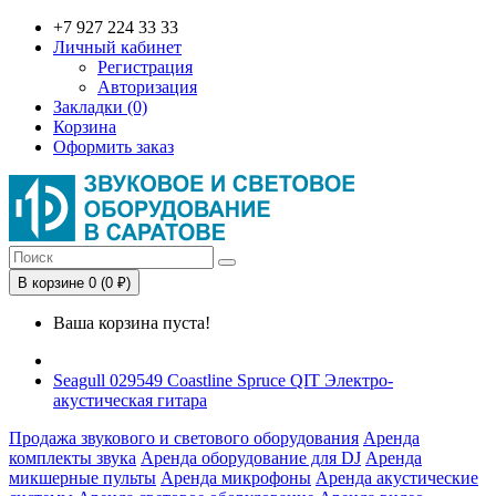
+7 927 224 33 33
Личный кабинет
Регистрация
Авторизация
Закладки (0)
Корзина
Оформить заказ
В корзине 0 (0 ₽)
Ваша корзина пуста!
Seagull 029549 Coastline Spruce QIT Электро-
акустическая гитара
Продажа звукового и светового оборудования
Аренда
комплекты звука
Аренда оборудование для DJ
Аренда
микшерные пульты
Аренда микрофоны
Аренда акустические