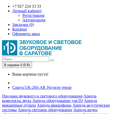
+7 927 224 33 33
Личный кабинет
Регистрация
Авторизация
Закладки (0)
Корзина
Оформить заказ
В корзине 0 (0 ₽)
Ваша корзина пуста!
Caraya UK-26S-AR Укулеле тенор
Продажа звукового и светового оборудования
Аренда
комплекты звука
Аренда оборудование для DJ
Аренда
микшерные пульты
Аренда микрофоны
Аренда акустические
системы
Аренда световое оборудование
Аренда видео