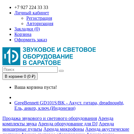
+7 927 224 33 33
Личный кабинет
Регистрация
Авторизация
Закладки (0)
Корзина
Оформить заказ
В корзине 0 (0 ₽)
Ваша корзина пуста!
GregBennett GD101S/BK - Акуст. гитара, dreadnought,
Ель, анкер, ключ.(Индонезия)
Продажа звукового и светового оборудования
Аренда
комплекты звука
Аренда оборудование для DJ
Аренда
микшерные пульты
Аренда микрофоны
Аренда акустические