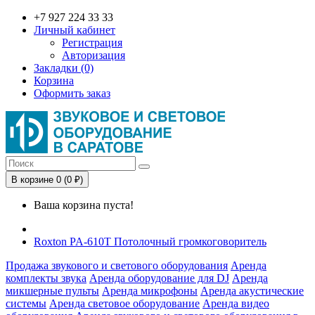
+7 927 224 33 33
Личный кабинет
Регистрация
Авторизация
Закладки (0)
Корзина
Оформить заказ
В корзине 0 (0 ₽)
Ваша корзина пуста!
Roxton PA-610T Потолочный громкоговоритель
Продажа звукового и светового оборудования
Аренда
комплекты звука
Аренда оборудование для DJ
Аренда
микшерные пульты
Аренда микрофоны
Аренда акустические
системы
Аренда световое оборудование
Аренда видео