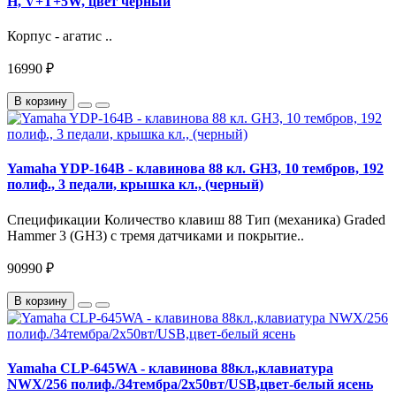
H, V+T+5W, цвет чёрный
Корпус - агатис ..
16990 ₽
В корзину
Yamaha YDP-164B - клавинова 88 кл. GH3, 10 тембров, 192
полиф., 3 педали, крышка кл., (черный)
Спецификации Количество клавиш 88 Тип (механика) Graded
Hammer 3 (GH3) с тремя датчиками и покрытие..
90990 ₽
В корзину
Yamaha CLP-645WA - клавинова 88кл.,клавиатура
NWX/256 полиф./34тембра/2х50вт/USB,цвет-белый ясень