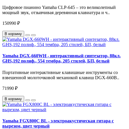
Цифровое пианино Yamaha CLP-645 – это великолепный
мощный звук, отзывчивая деревянная клавиатура и ч..
150990 ₽
В корзину
Yamaha DGX-660WH - интерактивный синтезатор, 88кл.
GHS,192 полиф., 554 тембра, 205 стилей, БП, белый
Портативные интерактивные клавишные инструменты со
взвешенной молоточковой механикой клавиш DGX-660B..
71990 ₽
В корзину
Yamaha FGX800C BL - электроакустическая гитара с
вырезом, цвет черный