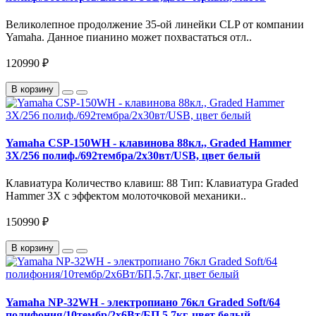
Великолепное продолжение 35-ой линейки CLP от компании
Yamaha. Данное пианино может похвастаться отл..
120990 ₽
В корзину
Yamaha CSP-150WH - клавинова 88кл., Graded Hammer
3X/256 полиф./692тембра/2х30вт/USB, цвет белый
Клавиатура Количество клавиш: 88 Тип: Клавиатура Graded
Hammer 3X с эффектом молоточковой механики..
150990 ₽
В корзину
Yamaha NP-32WH - электропиано 76кл Graded Soft/64
полифония/10тембр/2х6Вт/БП,5,7кг, цвет белый