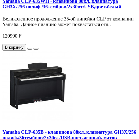
Yamaha CLP-635WH - клавинова 88кл.,клавиатура
GH3X/256 полиф./36тембров/2х30вт/USB,цвет-белый
Великолепное продолжение 35-ой линейки CLP от компании
Yamaha. Данное пианино может похвастаться отл..
120990 ₽
В корзину
Yamaha CLP-635B - клавинова 88кл.,клавиатура GH3X/256
полиф./36тембров/2х30вт/USB,цвет-черный, матов