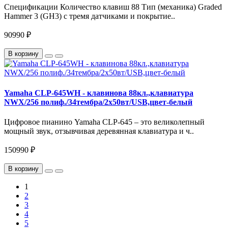
Спецификации Количество клавиш 88 Тип (механика) Graded
Hammer 3 (GH3) с тремя датчиками и покрытие..
90990 ₽
В корзину
Yamaha CLP-645WH - клавинова 88кл.,клавиатура
NWX/256 полиф./34тембра/2х50вт/USB,цвет-белый
Цифровое пианино Yamaha CLP-645 – это великолепный
мощный звук, отзывчивая деревянная клавиатура и ч..
150990 ₽
В корзину
1
2
3
4
5